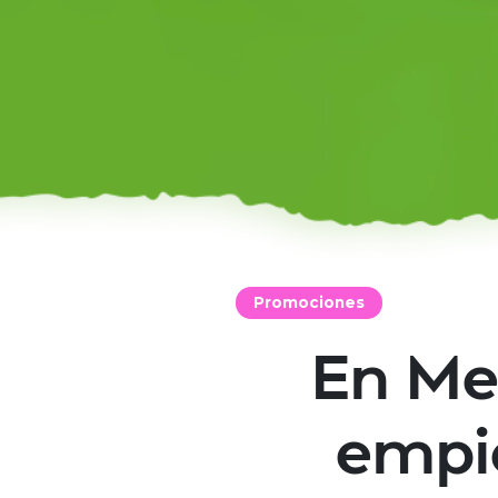
Promociones
En Mer
empi