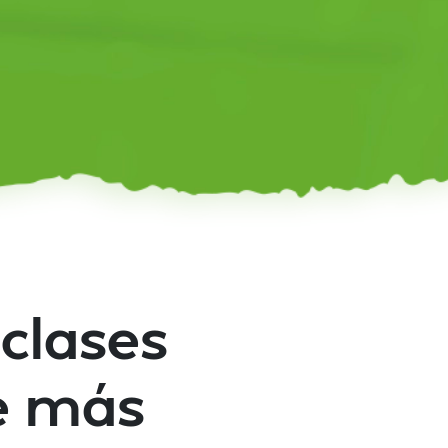
 clases
e más