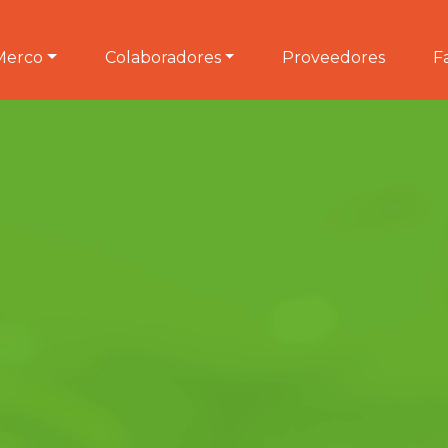
Merco
Colaboradores
Proveedores
F