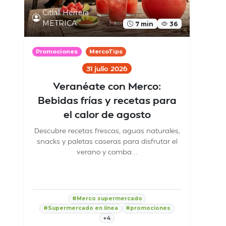
Citlali Herrera
METRICA
7 min
36
Promociones
MercoTips
31 julio 2026
Veranéate con Merco:
Bebidas frías y recetas para
el calor de agosto
Descubre recetas frescas, aguas naturales,
snacks y paletas caseras para disfrutar el
verano y comba...
#Merco supermercado
#Supermercado en línea
#promociones
+4