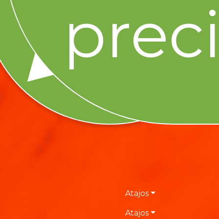
prec
Atajos
Atajos