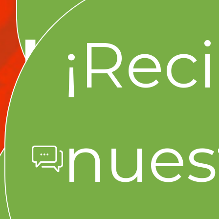
Línea
¡Rec
nues