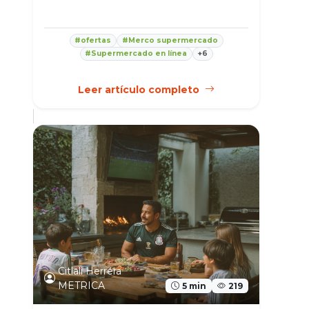
#ofertas
#Merco supermercado
#Supermercado en línea
+6
Leer artículo completo
Citlali Herrera
METRICA
5 min
219