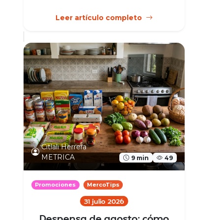
Leer artículo completo
Citlali Herrera
METRICA
9 min
49
Promociones
MercoTips
31 julio 2026
Despensa de agosto: cómo