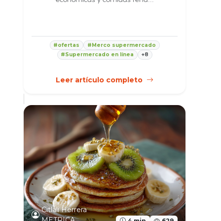
#ofertas
#Merco supermercado
#Supermercado en línea
+8
Leer artículo completo
Citlali Herrera
METRICA
4 min
629