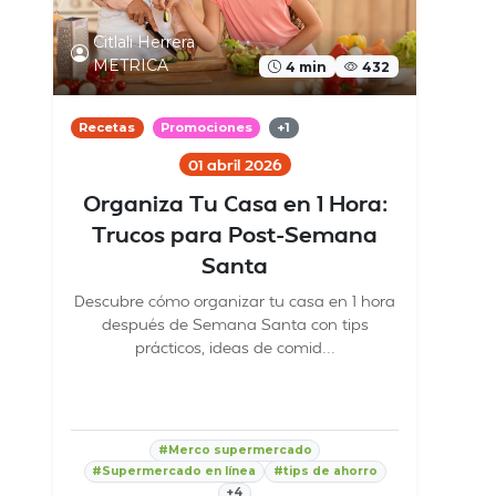
Citlali Herrera
METRICA
4 min
432
Recetas
Promociones
+1
01 abril 2026
Organiza Tu Casa en 1 Hora:
Trucos para Post-Semana
Santa
Descubre cómo organizar tu casa en 1 hora
después de Semana Santa con tips
prácticos, ideas de comid...
#Merco supermercado
#Supermercado en línea
#tips de ahorro
+4