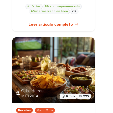
#ofertas
#Merco supermercado
#Supermercado en línea
+12
Leer artículo completo
Citlali Herrera
METRICA
6 min
275
Recetas
MercoTips