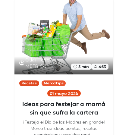
Citlali Herrera
METRICA
5 min
463
Recetas
MercoTips
01 mayo 2026
Ideas para festejar a mamá
sin que sufra la cartera
¡Festeja el Día de las Madres en grande!
Merco trae ideas bonitas, recetas
económicas y comidas rend...