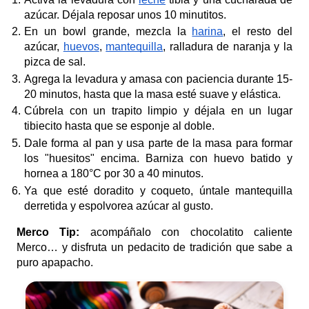
azúcar. Déjala reposar unos 10 minutitos.
En un bowl grande, mezcla la
harina
, el resto del
azúcar,
huevos
,
mantequilla
, ralladura de naranja y la
pizca de sal.
Agrega la levadura y amasa con paciencia durante 15-
20 minutos, hasta que la masa esté suave y elástica.
Cúbrela con un trapito limpio y déjala en un lugar
tibiecito hasta que se esponje al doble.
Dale forma al pan y usa parte de la masa para formar
los "huesitos" encima. Barniza con huevo batido y
hornea a 180°C por 30 a 40 minutos.
Ya que esté doradito y coqueto, úntale mantequilla
derretida y espolvorea azúcar al gusto.
Merco Tip:
acompáñalo con chocolatito caliente
Merco… y disfruta un pedacito de tradición que sabe a
puro apapacho.