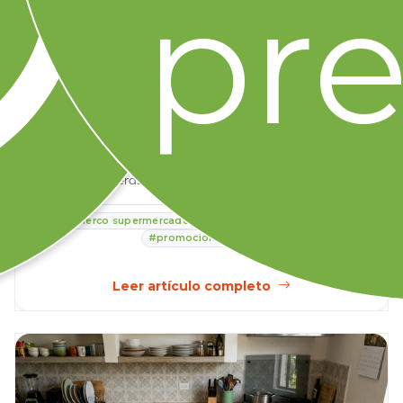
pre
Promociones
MercoTips
31 julio 2026
Veranéate con Merco: Bebidas frías y
recetas para el calor de agosto
Descubre recetas frescas, aguas naturales, snacks y
paletas caseras para disfrutar el verano y comba...
#Merco supermercado
#Supermercado en línea
#promociones
+4
Leer artículo completo