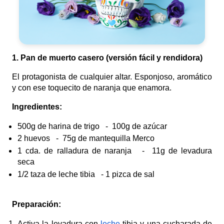
1. Pan de muerto casero (versión fácil y rendidora)
El protagonista de cualquier altar. Esponjoso, aromático
y con ese toquecito de naranja que enamora.
Ingredientes:
500g de harina de trigo
- 100g de azúcar
2 huevos
- 75g de mantequilla Merco
1 cda. de ralladura de naranja
- 11g de levadura
seca
1/2 taza de leche tibia
- 1
pizca de sal
Preparación:
Activa la levadura con
leche
tibia y una cucharada de