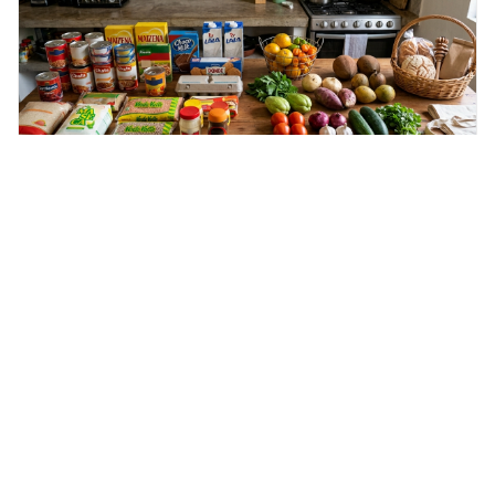
Citlali Herrera METRICA
9 min
52
Promociones
MercoTips
31 julio 2026
Despensa de agosto: cómo planear el
mes y comprar por semana sin
desperdiciar
Bienvenidas queridas comadres a su sección favorita:
Qué comprar en el súper de agosto para que rind...
#ofertas
#Merco supermercado
#Supermercado en línea