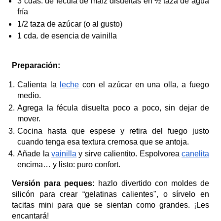
3 cdas. de fécula de maíz disueltas en ½ taza de agua
fría
1/2 taza de azúcar (o al gusto)
1 cda. de esencia de vainilla
Preparación:
Calienta la
leche
con el azúcar en una olla, a fuego
medio.
Agrega la fécula disuelta poco a poco, sin dejar de
mover.
Cocina hasta que espese y retira del fuego justo
cuando tenga esa textura cremosa que se antoja.
Añade la
vainilla
y sirve calientito. Espolvorea
canelita
encima… y listo: puro confort.
Versión para peques:
hazlo divertido con moldes de
silicón para crear “gelatinas calientes", o sírvelo en
tacitas mini para que se sientan como grandes. ¡Les
encantará!