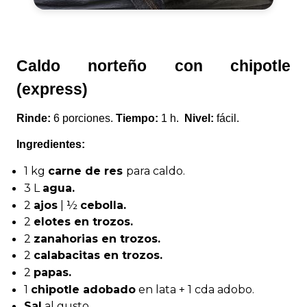
Caldo norteño con chipotle
(express)
Rinde:
6 porciones.
Tiempo:
1 h.
Nivel:
fácil.
Ingredientes:
1 kg
carne de res
para caldo.
3 L
agua.
2
ajos
| ½
cebolla.
2
elotes en trozos.
2
zanahorias en trozos.
2
calabacitas en trozos.
2
papas.
1
chipotle adobado
en lata + 1 cda adobo.
Sal
al gusto.