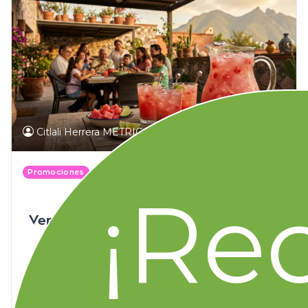
Citlali Herrera METRICA
7 min
46
Promociones
MercoTips
¡Re
31 julio 2026
Veranéate con Merco: Bebidas frías y
recetas para el calor de agosto
Descubre recetas frescas, aguas naturales, snacks y
paletas caseras para disfrutar el verano y comba...
#Merco supermercado
#Supermercado en línea