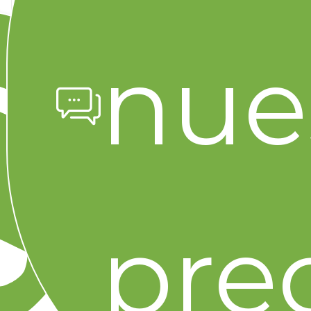
#promociones
+4
nue
Leer artículo completo
pre
Citlali Herrera METRICA
9 min
60
Promociones
MercoTips