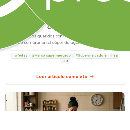
31 julio 2026
Despensa de agosto: cómo planear el
mes y comprar por semana sin
desperdiciar
Bienvenidas queridas comadres a su sección favorita:
Qué comprar en el súper de agosto para que rind...
#ofertas
#Merco supermercado
#Supermercado en línea
+10
Leer artículo completo