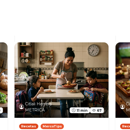
Citlali Herrera
Ci
METRICA
M
0
11 min
67
Recetas
MercoTips
Rec