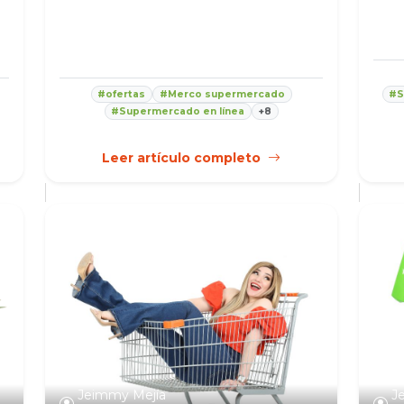
#ofertas
#Merco supermercado
#S
#Supermercado en línea
+8
Leer artículo completo
Jeimmy Mejía
J