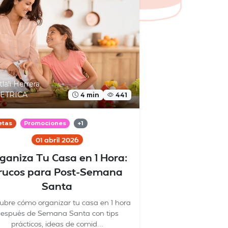
tlali Herrera
ETRICA
4 min
441
etas
Promociones
+1
01 abril 2026
ganiza Tu Casa en 1 Hora:
rucos para Post-Semana
Santa
ubre cómo organizar tu casa en 1 hora
espués de Semana Santa con tips
prácticos, ideas de comid...