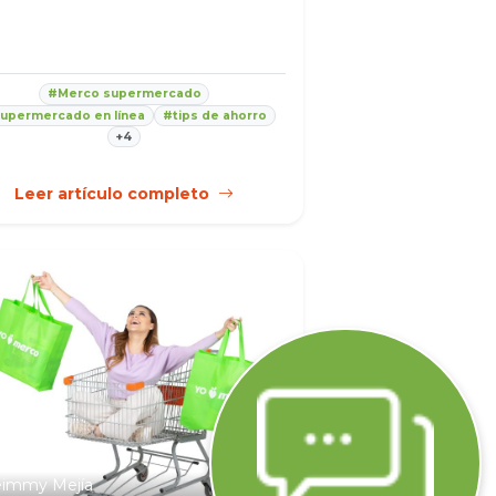
#Merco supermercado
upermercado en línea
#tips de ahorro
+4
Leer artículo completo
eimmy Mejía