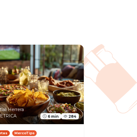
tlali Herrera
ETRICA
6 min
284
etas
MercoTips