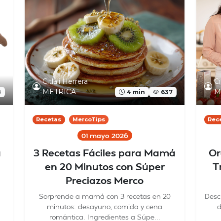
Citlali Herrera
Ci
METRICA
M
8
4 min
637
Recetas
MercoTips
Rec
01 mayo 2026
á
3 Recetas Fáciles para Mamá
Or
en 20 Minutos con Súper
T
Preciazos Merco
Sorprende a mamá con 3 recetas en 20
Desc
minutos: desayuno, comida y cena
d
romántica. Ingredientes a Súpe...