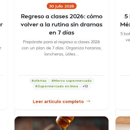
30 julio 2026
Regreso a clases 2026: cómo
5
r
volver a la rutina sin dramas
Méx
en 7 días
5 bo
ve
Prepárate para el regreso a clases 2026
r
con un plan de 7 días. Organiza horarios,
loncheras, útiles...
#ofertas
#Merco supermercado
#Supermercado en línea
+12
Leer artículo completo