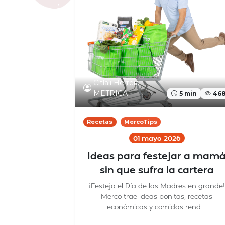
Citlali Herrera
METRICA
5 min
46
Recetas
MercoTips
01 mayo 2026
Ideas para festejar a mam
sin que sufra la cartera
¡Festeja el Día de las Madres en grande!
Merco trae ideas bonitas, recetas
económicas y comidas rend...