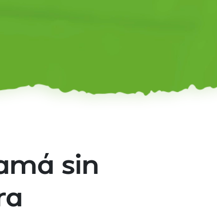
mamá sin
ra