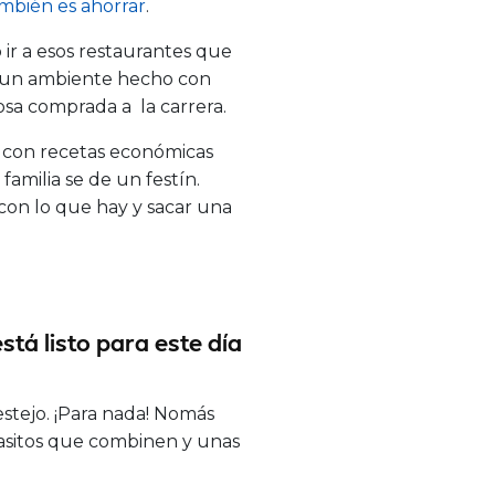
ambién es ahorrar
.
o ir a esos restaurantes que
 y un ambiente hecho con
sa comprada a la carrera.
, con recetas económicas
amilia se de un festín.
 con lo que hay y sacar una
stá listo para este día
estejo. ¡Para nada! Nomás
 vasitos que combinen y unas