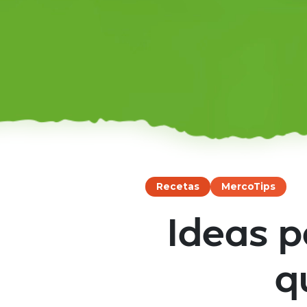
Recetas
MercoTips
Ideas p
q