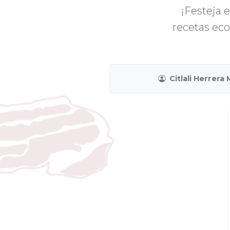
¡Festeja 
recetas ec
Citlali Herrer