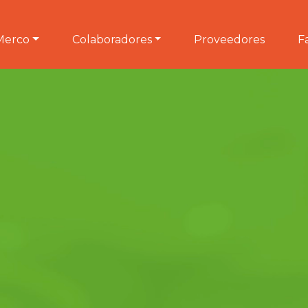
Merco
Colaboradores
Proveedores
F