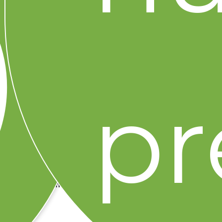
Si quieres más ideas para organizar la reunión del
partido sin gastar de más, chécate nuestra nota
Merconviene: comprar fácil también es ahorrar y
los 5 tips prácticos para gastar menos en el súper.
Todo el ahorro del partido, en dos clics.
pr
Encuentra todos los ingredientes frescos en tu
supermercado en línea Merco, consulta el Folleto
de Ofertones Merco para los Súper Preciazos de
la semana y haz tus compras con Merco a
domicilio. Frescura, Calidad y Súper Preciazos…
directo a tu puerta antes del silbatazo inicial.
Porque cada momento sabe mejor con Merco.
¡Veranéate en grande este Mundial 2026!