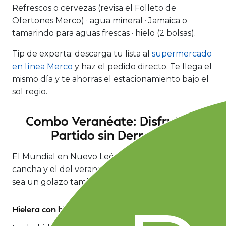
Refrescos o cervezas (revisa el Folleto de
Ofertones Merco) · agua mineral · Jamaica o
tamarindo para aguas frescas · hielo (2 bolsas).
Tip de experta:
descarga tu lista al
supermercado
en línea Merco
y haz el pedido directo. Te llega el
mismo día y te ahorras el estacionamiento bajo el
sol regio.
Combo Veranéate: Disfruta el
Partido sin Derretirte
El Mundial en Nuevo León es calor doble: el de la
cancha y el del verano regio. Para que la reunión
sea un golazo también en comodidad:
Hielera con hielo a granel