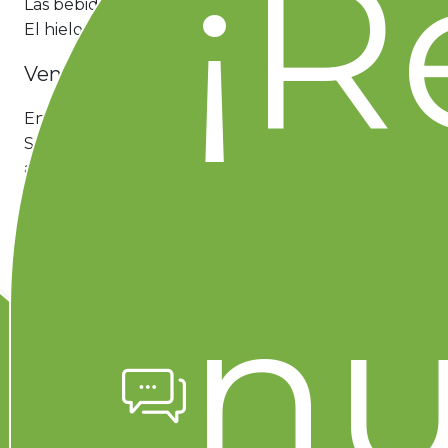
¡R
Las bebidas heladas duran toda la segunda mitad.
El hielo a granel de Merco es el truco.
Ventilador o aspersor de agua
En el pasillo de Temporada Merco hay opciones a
Súper Preciazos para que el calorón de junio no
arruine el festejo.
Agua fresca de Jamaica o sandía
Más rendidora que el refresco y más fresca. 1 bolsa
nu
de Jamaica de granel Merco hace 3 litros sin
gastar casi nada.
¡Tu Menú Mundialista Empieza en
Merco!