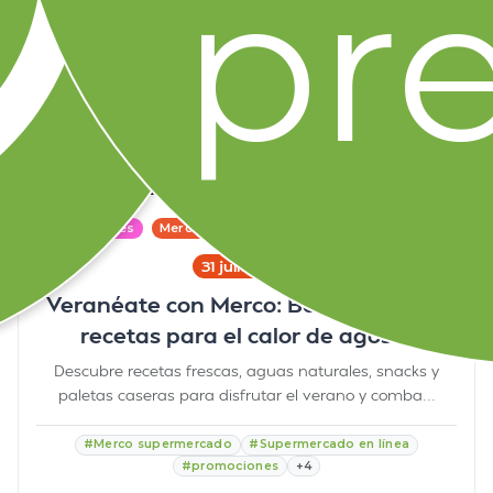
pre
Citlali Herrera METRICA
7 min
36
Promociones
MercoTips
31 julio 2026
Veranéate con Merco: Bebidas frías y
recetas para el calor de agosto
Descubre recetas frescas, aguas naturales, snacks y
paletas caseras para disfrutar el verano y comba...
#Merco supermercado
#Supermercado en línea
#promociones
+4