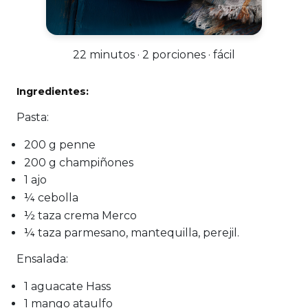
22 minutos · 2 porciones · fácil
Ingredientes:
Pasta:
200 g penne
200 g champiñones
1 ajo
¼ cebolla
½ taza crema Merco
¼ taza parmesano, mantequilla, perejil.
Ensalada:
1 aguacate Hass
1 mango ataulfo