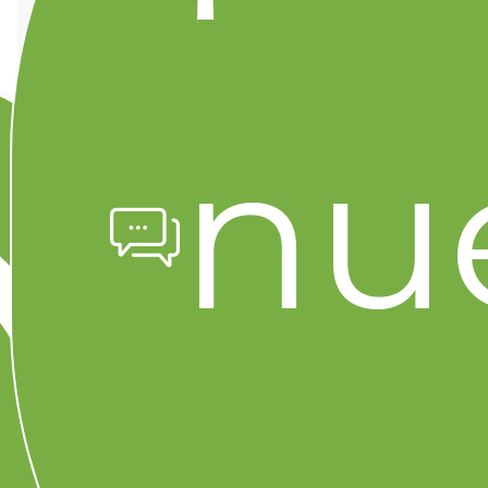
Nos encantaría conocer tu opinión.
Compártenos tus comentarios en nuestras
redes sociales.
Facebook
Instagram
nu
Artículos relacionados
Contenido relacionado que también puede
interesarte