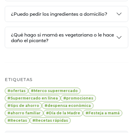
¿Puedo pedir los ingredientes a domicilio?
¿Qué hago si mamá es vegetariana o le hace
daño el picante?
ETIQUETAS
#ofertas
#Merco supermercado
#Supermercado en línea
#promociones
#tips de ahorro
#despensa econòmica
#ahorro familiar
#Día de la Madre
#Festeja a mamá
#Recetas
#Recetas rápidas