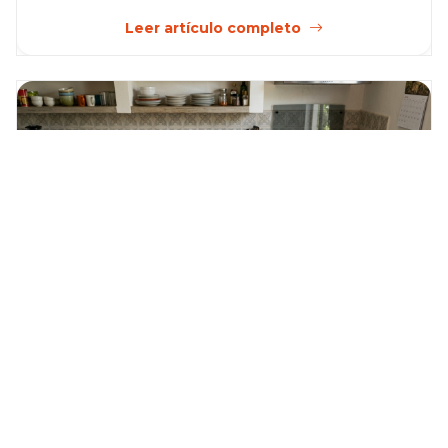
Leer artículo completo
Citlali Herrera METRICA
9 min
49
Promociones
MercoTips
31 julio 2026
Despensa de agosto: cómo planear el