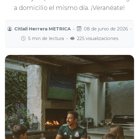
a domicilio el mismo día. ¡Veranéate!
Citlali Herrera METRICA
•
08 de junio de 2026
•
5 min de lectura
•
225 visualizaciones