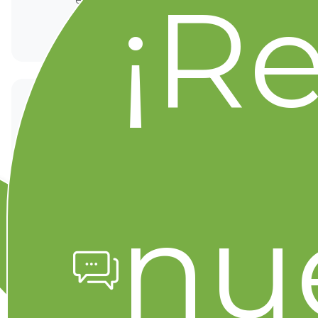
¡R
el hogar. Compartimos las mejores
prácticas para que aproveches al máximo
tus compras en Merco Supermercado.
TU OPINIÓN CUENTA
¿Qué te pareció este artículo?
Nos encantaría conocer tu opinión.
Compártenos tus comentarios en nuestras
redes sociales.
nu
Facebook
Instagram