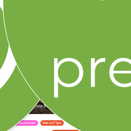
Artículos relacionados
Contenido relacionado que también puede
interesarte
pre
Citlali Herrera METRICA
7 min
46
Promociones
MercoTips