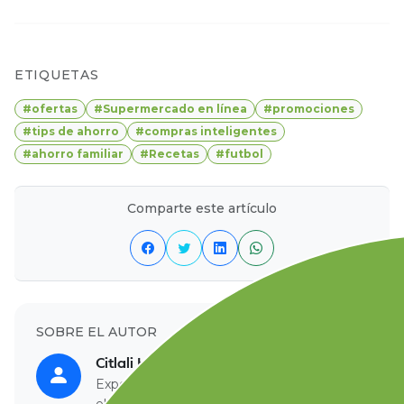
ETIQUETAS
#ofertas
#Supermercado en línea
#promociones
#tips de ahorro
#compras inteligentes
#ahorro familiar
#Recetas
#futbol
Comparte este artículo
SOBRE EL AUTOR
Citlali Herrera METRICA
Expertos en alimentación y consejos para