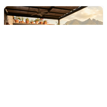
Citlali Herrera METRICA
7 min
38
Promociones
MercoTips
31 julio 2026
Veranéate con Merco: Bebidas frías y
recetas para el calor de agosto
Descubre recetas frescas, aguas naturales, snacks y