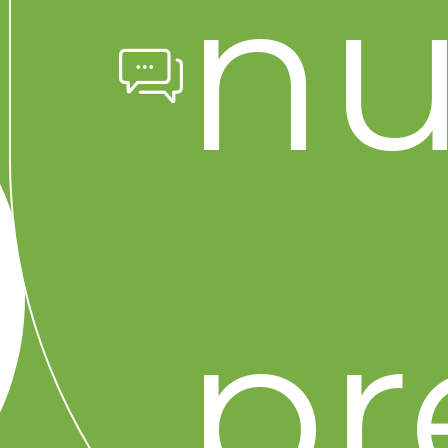
nu
#Supermercado en línea
#promociones
#tips de ahorro
#compras inteligentes
#ahorro familiar
#receta
#Recetas
Comparte este artículo
SOBRE EL AUTOR
pr
Citlali Herrera METRICA
Expertos en alimentación y consejos para
el hogar. Compartimos las mejores
prácticas para que aproveches al máximo
tus compras en Merco Supermercado.