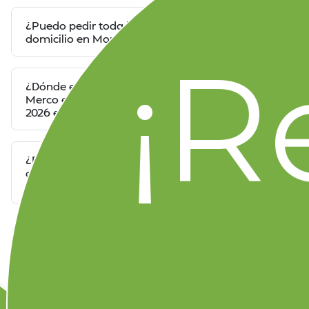
¿Puedo pedir toda la despensa mundialista a
domicilio en Monterrey el mismo día?
¡R
¿Dónde encuentro los mejores Ofertones
Merco en bebidas y botanas para el Mundial
2026 en Monterrey?
¿En qué se diferencia comprar en Merco vs
otros supermercados en Monterrey para el
Mundial?
ETIQUETAS
#ofertas
#Merco supermercado